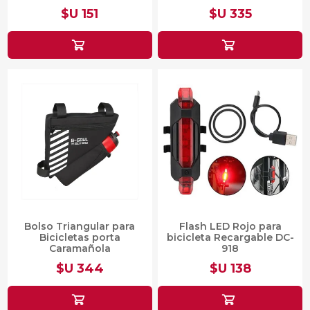
$U 151
$U 335
Bolso Triangular para
Flash LED Rojo para
Bicicletas porta
bicicleta Recargable DC-
Caramañola
918
$U 344
$U 138