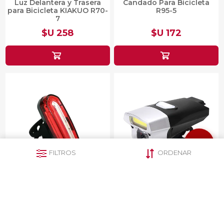
Luz Delantera y Trasera
Candado Para Bicicleta
para Bicicleta KIAKUO R70-
R95-5
7
$U 258
$U 172
FILTROS
ORDENAR
Flash Rojo para bicicleta
Luz para bicicleta
Recargable AQY-096 R70-5
recargable KK-C20
$U 645
$U 473