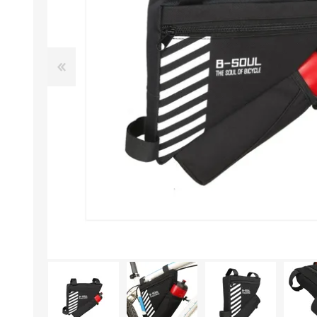
Aire Libre y Entretenimiento
Circuit 
Consolas para TV y de Mano
Ilumina
Juguetes, Drones y Juguetes
Herram
radiocontrolados
Mueble
Binoculares y Miras
Bolsos,
Carpas y Colchones
Organi
Accesorios Para Camping
Bazar y
Vehículos eléctricos
Telescopios
Piscinas
Jardín
Accesorios Para Consolas
Mesa de Pool / Billar