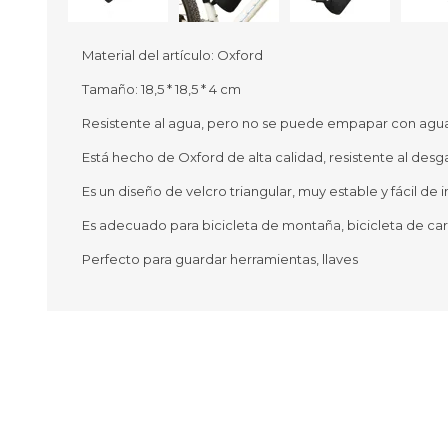
Material del artículo: Oxford
Tamaño: 18,5 * 18,5 * 4 cm
Ofertas
Deportes
Resistente al agua, pero no se puede empapar con agu
Ciclism
Deport
Está hecho de Oxford de alta calidad, resistente al desg
Barras,
Es un diseño de velcro triangular, muy estable y fácil de i
Bicicle
Bancos 
Es adecuado para bicicleta de montaña, bicicleta de carre
Compl
Camina
Perfecto para guardar herramientas, llaves
Música
Producto