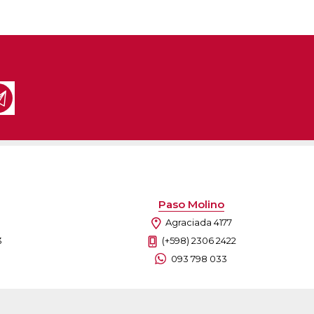
Paso Molino
Agraciada 4177
3
(+598) 2306 2422
093 798 033