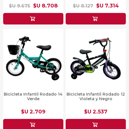
$U 8.708
$U 7.314
$U 9.675
$U 8.127
Bicicleta Infantil Rodado 14
Bicicleta Infantil Rodado 12
Verde
Violeta y Negro
$U 2.709
$U 2.537