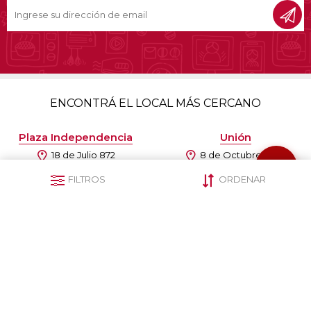
ENCONTRÁ EL LOCAL MÁS CERCANO
Plaza Independencia
Unión
18 de Julio 872
8 de Octubre 3786
(+598) 2901 0765
(+598) 2509 3127
FILTROS
ORDENAR
093 848 809
093 847 813
Centro
Paso Molino
Ejido 1368
Agraciada 4177
(+598) 2901 1293
(+598) 2306 2422
092 509 659
093 798 033