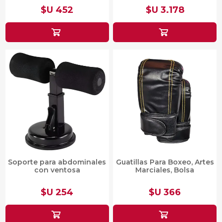
$U 452
$U 3.178
Soporte para abdominales
Guatillas Para Boxeo, Artes
con ventosa
Marciales, Bolsa
$U 254
$U 366