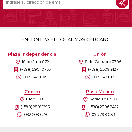
ENCONTRÁ EL LOCAL MÁS CERCANO
Plaza Independencia
Unión
18 de Julio 872
8 de Octubre 3786
(+598) 2901 0765
(+598) 2509 3127
093 848 809
093 847 813
Centro
Paso Molino
Ejido 1368
Agraciada 4177
(+598) 2901 1293
(+598) 2306 2422
092 509 659
093 798 033