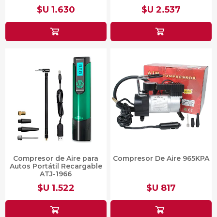
$U 1.630
$U 2.537
Compresor de Aire para
Compresor De Aire 965KPA
Autos Portátil Recargable
ATJ-1966
$U 1.522
$U 817