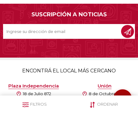
SUSCRIPCIÓN A NOTICIAS
ENCONTRÁ EL LOCAL MÁS CERCANO
Plaza Independencia
Unión
18 de Julio 872
8 de Octubre 3786
(+598) 2901 0765
(+598) 2509 3127
FILTROS
ORDENAR
093 848 809
093 847 813
Centro
Paso Molino
Ejido 1368
Agraciada 4177