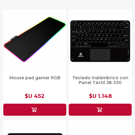
Mouse pad gamer RGB
Teclado Inalámbrico con
Panel Táctil JB-330
$U 452
$U 1.148