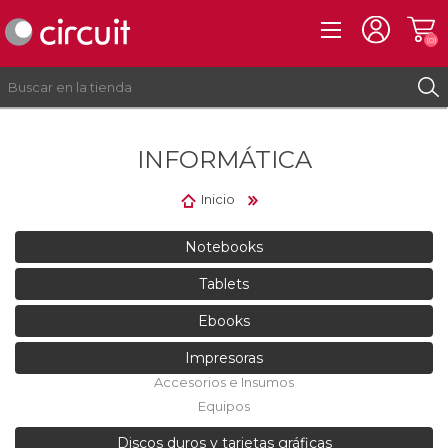
(0)
INFORMÁTICA
REGISTRO
INICIAR SESIÓN
Inicio
Notebooks
Tablets
Ebooks
Impresoras
Accesorios e Insumos
Equipos
Discos duros y tarjetas gráficas