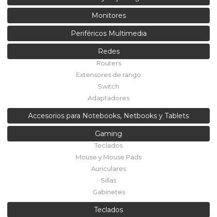
Monitores
Periféricos Multimedia
Redes
Routers
Extensores de rango
Switch
Adaptadores
Accesorios para Notebooks, Netbooks y Tablets
Gaming
Teclados
Mouse y Mouse Pads
Auriculares
Sillas
Gabinetes
Teclados