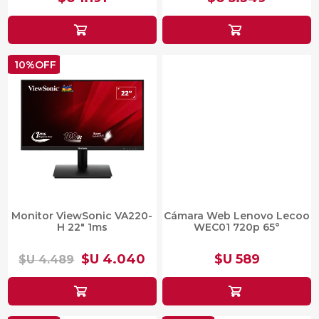
10%OFF
Monitor ViewSonic VA220-
Cámara Web Lenovo Lecoo
H 22" 1ms
WEC01 720p 65°
$U 4.040
$U 589
$U 4.489