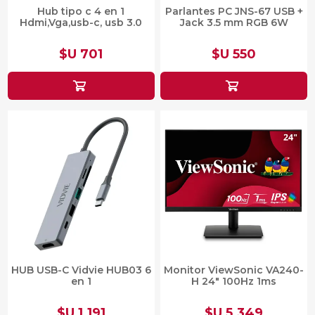
Hub tipo c 4 en 1
Parlantes PC JNS-67 USB +
Hdmi,Vga,usb-c, usb 3.0
Jack 3.5 mm RGB 6W
$U 701
$U 550
HUB USB-C Vidvie HUB03 6
Monitor ViewSonic VA240-
en 1
H 24″ 100Hz 1ms
$U 1.191
$U 5.349