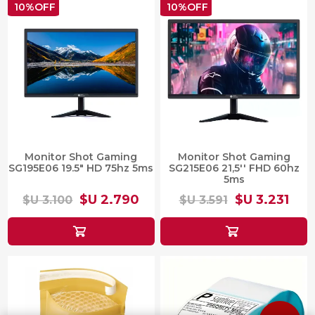
10%OFF
10%OFF
Monitor Shot Gaming
Monitor Shot Gaming
SG195E06 19.5" HD 75hz 5ms
SG215E06 21,5'' FHD 60hz
5ms
$U 2.790
$U 3.231
$U 3.100
$U 3.591