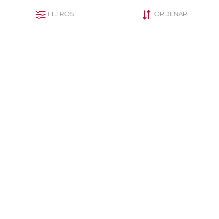
FILTROS
ORDENAR
Sobres Burbuja De Papel
Rollo etiquetas térmicas
Kraft 14x16cm Adhesivo X50
adhesivas 10x8cm 500uni
$U 323
$U 215
CATEGORÍAS