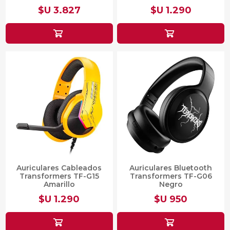
$U 3.827
$U 1.290
Auriculares Cableados
Auriculares Bluetooth
Transformers TF-G15
Transformers TF-G06
Amarillo
Negro
$U 1.290
$U 950