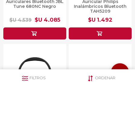
Auriculares Bluetooth JBL
Auricular Philips
Tune 680NC Negro
Inalámbricos Bluetooth
TAH5209
$U 4.085
$U 1.492
$U 4.539
FILTROS
ORDENAR
Auriculares Inalámbricos
Auricular JBL Tune 520C
Philips TAH4209
Blanco
$U 1.677
$U 1.690