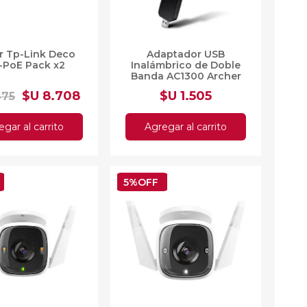
as
sas
r Tp-Link Deco
Adaptador USB
arios
-PoE Pack x2
Inalámbrico de Doble
Electrodomésticos
Banda AC1300 Archer
Televisores
T4U
$U 8.708
$U 1.505
675
Linea Blanca
Pequeños electrodomésticos
gar al carrito
Agregar al carrito
Climatización
5%OFF