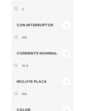
AC
$U
2
Agrega
CON INTERRUPTOR
NO
CORRIENTE NOMINAL
10 A
INCLUYE PLACA
Router T
NO
$U 
COLOR