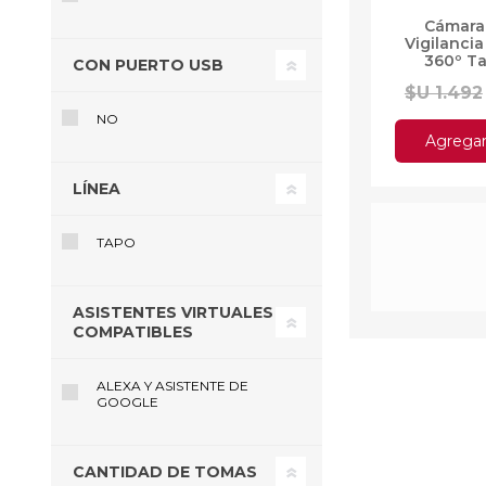
Cámara 
Vigilancia
360º T
CON PUERTO USB
$U 1.492
NO
Agregar 
LÍNEA
TAPO
ASISTENTES VIRTUALES
COMPATIBLES
ALEXA Y ASISTENTE DE
GOOGLE
Adaptador 
CANTIDAD DE TOMAS
Link T2U Pl