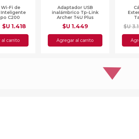
Wi-Fi de
Adaptador USB
Cá
 Inteligente
inalámbrico Tp-Link
Exte
apo C200
Archer T4U Plus
T
$U 1.418
$U 1.449
$U 3.
al carrito
Agregar al carrito
Agre
USB WIFI TP-
Switch Tp-link Tl-sf1008d
Adapta
us Dual Band
8 Puertos 10/100mbps