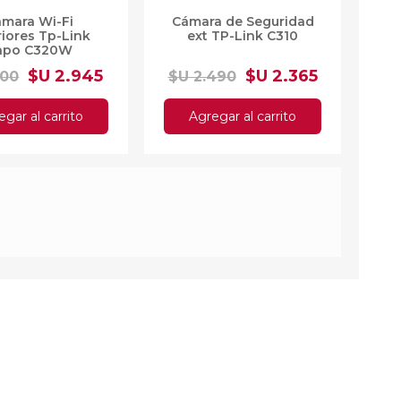
mara Wi-Fi
Cámara de Seguridad
riores Tp-Link
ext TP-Link C310
apo C320W
$U 2.945
$U 2.365
100
$U 2.490
gar al carrito
Agregar al carrito
dor Wifi USB Tp
Router Tp link A10
Link T3U