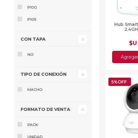
P100
P105
Hub Smart
2.4GH
Ofertas
Deportes
CON TAPA
Ciclism
$U
Deport
Barras,
NO
Agregar 
Bicicle
Bancos 
Compl
TIPO DE CONEXIÓN
Camina
5%OFF
MACHO
Música
Producto
FORMATO DE VENTA
PACK
UNIDAD