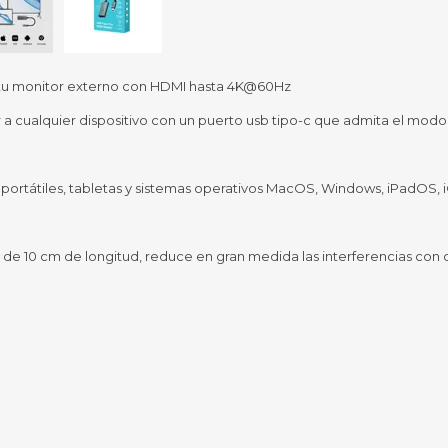
Sil
Mousepads
Sill
Parlantes
Fundas para Notebooks
Me
n tu monitor externo con HDMI hasta 4K@60Hz
Cables y Adaptadores
Arm
 cualquier dispositivo con un puerto usb tipo-c que admita el modo
 y Fitness
Seguridad
o
Cámaras de Vigilancia
es
Detectores de Billetes
ortátiles, tabletas y sistemas operativos MacOS, Windows, iPadOS, 
 Discos y Mancuernas
Defensa Personal
tas Ergométricas
Candados
y Equipos multifunción
de 10 cm de longitud, reduce en gran medida las interferencias con 
ementos
dores
s Destacados Del Mes
Día del niño 2026