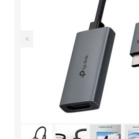
Aire Libre y Entretenimiento
Circuit 
Consolas para TV y de Mano
Ilumina
Juguetes, Drones y Juguetes
Herram
radiocontrolados
Mueble
Binoculares y Miras
Bolsos,
Carpas y Colchones
Organi
Accesorios Para Camping
Bazar y
Vehículos eléctricos
Telescopios
Piscinas
Jardín
Accesorios Para Consolas
Mesa de Pool / Billar