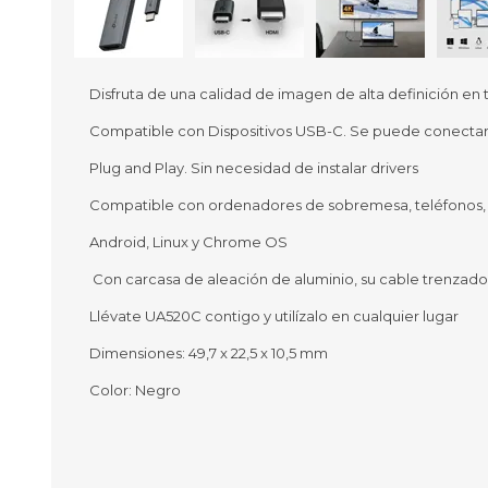
Disfruta de una calidad de imagen de alta definición e
Compatible con Dispositivos USB-C. Se puede conectar a
Ofertas
Deportes
Plug and Play. Sin necesidad de instalar drivers
Ciclism
Deport
Compatible con ordenadores de sobremesa, teléfonos, p
Barras,
Android, Linux y Chrome OS
Bicicle
Bancos 
Con carcasa de aleación de aluminio, su cable trenzado 
Compl
Camina
Llévate UA520C contigo y utilízalo en cualquier lugar
Dimensiones: 49,7 x 22,5 x 10,5 mm
Música
Producto
Color: Negro