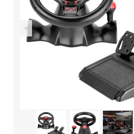
Aire Libre y Entretenimiento
Circuit 
Consolas para TV y de Mano
Ilumina
Juguetes, Drones y Juguetes
Herram
radiocontrolados
Mueble
Binoculares y Miras
Bolsos,
Carpas y Colchones
Organi
Accesorios Para Camping
Bazar y
Vehículos eléctricos
Telescopios
Piscinas
Jardín
Accesorios Para Consolas
Mesa de Pool / Billar