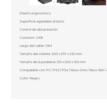
Diseño ergonómico
Superficie agradabe al tacto
Ofertas
Deportes
Control de alta presición
Ciclism
Deport
Conexíon: USB
Barras,
Largo del cable: 1,9M
Bicicle
Bancos 
Tamaño del volante: 200 x 270 x 230 mm
Compl
Camina
Tamaño de la pedalera: 210 x 200 x 130 mm
Compatible con: PC / PS3 / PS4 / Xbox-One / Xbox 360 / 
Música
Producto
Color: Negro