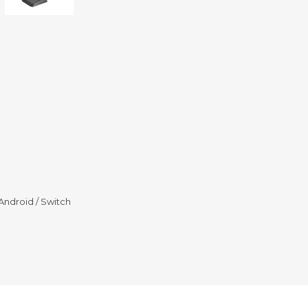
Sill
Parlantes
Fundas para Notebooks
Me
Cables y Adaptadores
Arm
 y Fitness
Seguridad
o
Cámaras de Vigilancia
es
Detectores de Billetes
 Discos y Mancuernas
Defensa Personal
tas Ergométricas
Candados
y Equipos multifunción
ementos
dores
Android / Switch
s Destacados Del Mes
Día del niño 2026