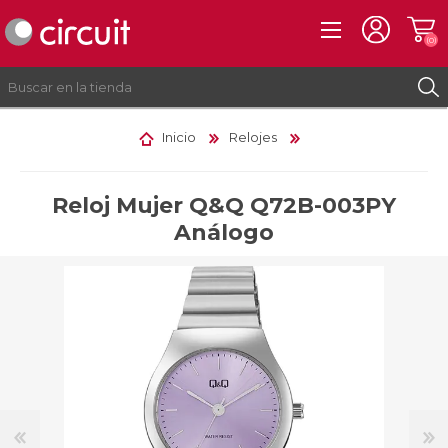
(0)
Inicio
Relojes
REGISTRO
INICIAR SESIÓN
Reloj Mujer Q&Q Q72B-003PY
Análogo