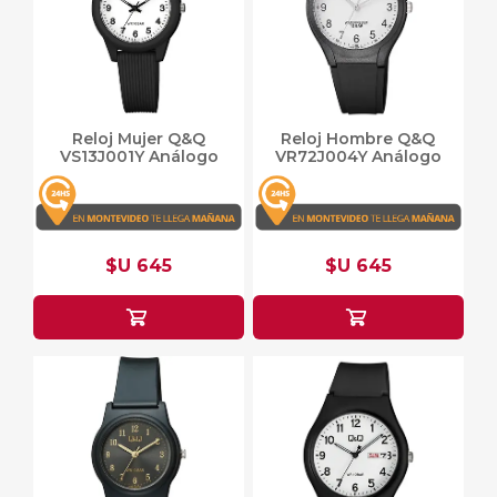
Reloj Mujer Q&Q
Reloj Hombre Q&Q
VS13J001Y Análogo
VR72J004Y Análogo
$U 645
$U 645