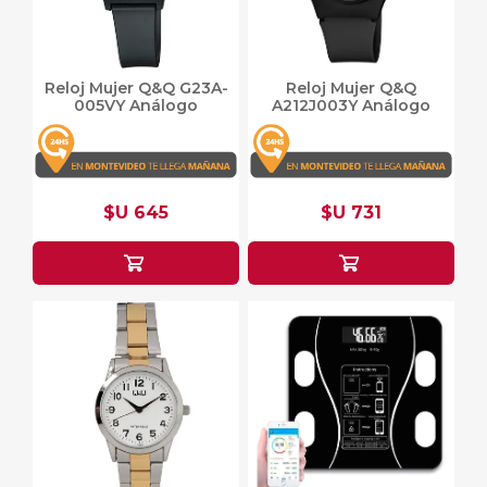
Reloj Mujer Q&Q G23A-
Reloj Mujer Q&Q
005VY Análogo
A212J003Y Análogo
$U 645
$U 731