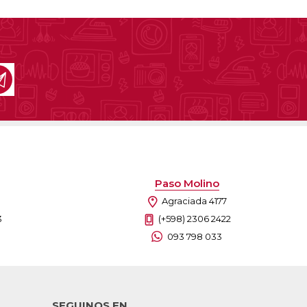
Paso Molino
Agraciada 4177
3
(+598) 2306 2422
093 798 033
SEGUINOS EN