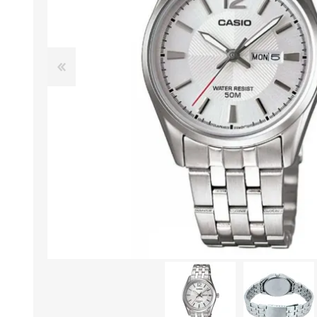
Aire Libre y Entretenimiento
Circuit 
Consolas para TV y de Mano
Ilumina
Juguetes, Drones y Juguetes
Herram
radiocontrolados
Mueble
Binoculares y Miras
Bolsos,
Carpas y Colchones
Organi
Accesorios Para Camping
Bazar y
Vehículos eléctricos
Telescopios
Piscinas
Jardín
Accesorios Para Consolas
Mesa de Pool / Billar