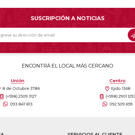
SUSCRIPCIÓN A NOTICIAS
ENCONTRÁ EL LOCAL MÁS CERCANO
Unión
Centro
8 de Octubre 3786
Ejido 1368
(+598) 2509 3127
(+598) 2901 129
093 847 813
092 509 659
TA
SERVICIOS AL CLIENTE