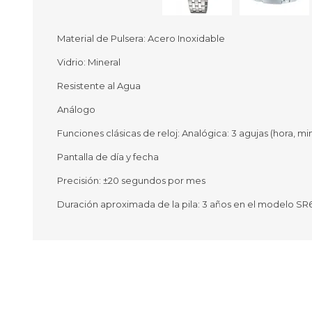
Material de Pulsera: Acero Inoxidable
Vidrio: Mineral
Ofertas
Deportes
Resistente al Agua
Ciclism
Deport
Análogo
Barras,
Funciones clásicas de reloj: Analógica: 3 agujas (hora, m
Bicicle
Bancos 
Pantalla de día y fecha
Compl
Camina
Precisión: ±20 segundos por mes
Duración aproximada de la pila: 3 años en el modelo S
Música
Producto