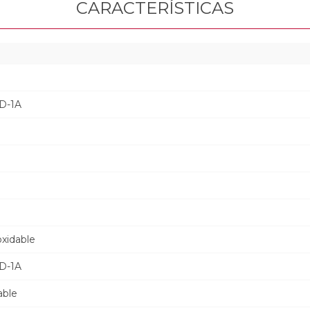
CARACTERÍSTICAS
D-1A
oxidable
D-1A
able