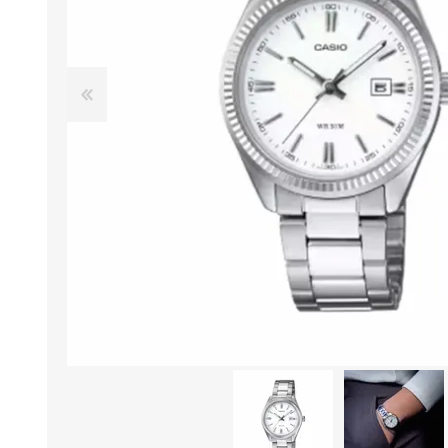
Aire Libre y Entretenimiento
Circuit 
Consolas para TV y de Mano
Ilumina
Juguetes, Drones y Juguetes
Herram
radiocontrolados
Mueble
Binoculares y Miras
Bolsos,
Carpas y Colchones
Organi
Accesorios Para Camping
Bazar y
Vehículos eléctricos
Telescopios
Piscinas
Jardín
Accesorios Para Consolas
Mesa de Pool / Billar