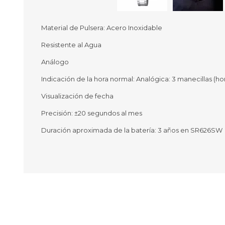
Material de Pulsera: Acero Inoxidable
Resistente al Agua
Ofertas
Deportes
Análogo
Ciclism
Deport
Indicación de la hora normal: Analógica: 3 manecillas (ho
Barras,
Visualización de fecha
Bicicle
Bancos 
Precisión: ±20 segundos al mes
Compl
Camina
Duración aproximada de la batería: 3 años en SR626SW
Música
Producto