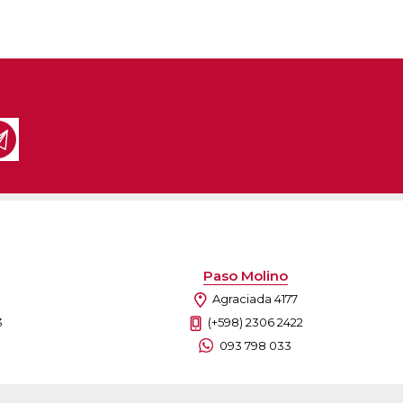
Paso Molino
Agraciada 4177
3
(+598) 2306 2422
093 798 033