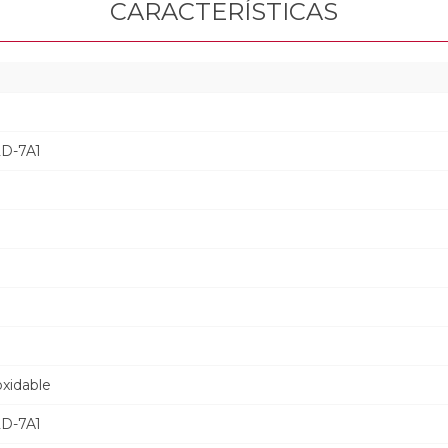
CARACTERÍSTICAS
2D-7A1
a
oxidable
2D-7A1