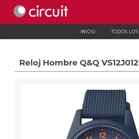
INICIO
TODOS LOS
Celulares y telefonía
Audio, vi
Reloj Hombre Q&Q VS12J012
Celulares y smartphones
Parlant
Teléfonos inalámbicos
Auricul
Telefonía fija
Micróf
Accesorios Para Celulares
Grabado
Calcula
Accesor
Proyec
Consola
Microsc
Cargado