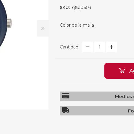
Hogar
Informática
Zap
Ten
SKU:
q&q0603
ción
Notebooks
Org
Man
ientas
Tablets
Cocin
Color de la malla
s
Ebooks
Par
 Mochilas y Maletines
Impresoras
Mes
zación
Discos duros y tarjetas gráf
Cal
Rac
 Cocina
Monitores
Cantidad:
Periféricos Multimedia
Liv
Redes
Accesorios para Notebooks
Mes
A
y Tablets
Gaming
Jue
Teclados
Rop
Mouse
Medios 
Pendrive
Isl
PC/ Torres
Fo
Fuente de Poder
Toc
Disipadores
Webcam
Sil
Mousepads