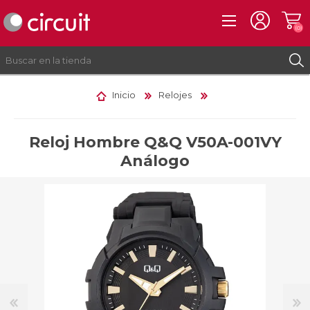
(0)
Inicio
Relojes
REGISTRO
INICIAR SESIÓN
Reloj Hombre Q&Q V50A-001VY
Análogo