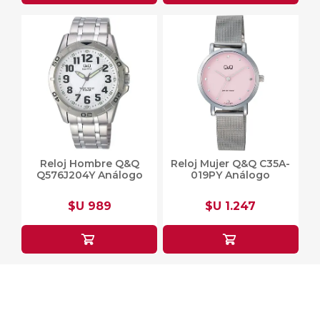
Reloj Hombre Q&Q
Reloj Mujer Q&Q C35A-
Q576J204Y Análogo
019PY Análogo
$U 989
$U 1.247