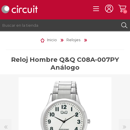
(0)
Inicio
Relojes
REGISTRO
INICIAR SESIÓN
Reloj Hombre Q&Q C08A-007PY
Análogo