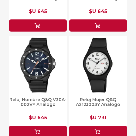
$U 645
$U 645
Reloj Hombre Q&Q V30A-
Reloj Mujer Q&Q
002VY Análogo
A212J003Y Análogo
$U 645
$U 731