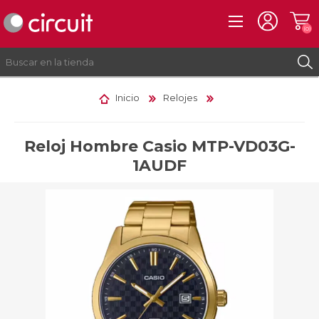
(0)
Inicio
Relojes
REGISTRO
INICIAR SESIÓN
Reloj Hombre Casio MTP-VD03G-
1AUDF