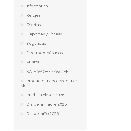
Aire Libre y Entretenimiento
Circuit 
Informática
Consolas para TV y de Mano
Ilumina
Relojes
Juguetes, Drones y Juguetes
Herram
Ofertas
radiocontrolados
Mueble
Binoculares y Miras
Bolsos,
Deportes y Fitness
Carpas y Colchones
Organi
Seguridad
Accesorios Para Camping
Bazar y
Vehículos eléctricos
Electrodomésticos
Telescopios
Música
Piscinas
Jardín
SALE 5%OFF>>5%OFF
Accesorios Para Consolas
Productos Destacados Del
Mesa de Pool / Billar
Mes
Vuelta a clases 2026
Día de la madre 2026
Día del niño 2026