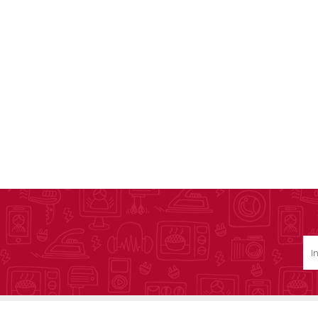
Ofertas
Deportes
Ciclism
Deport
Barras,
Bicicle
Bancos 
Compl
Camina
Música
Producto