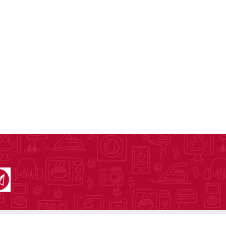
as
sas
arios
Electrodomésticos
Televisores
Linea Blanca
Pequeños electrodomésticos
Climatización