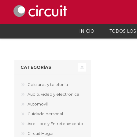
INICIO
TODOS LOS
Celulares y telefonía
Audio, vi
Celulares y smartphones
Parlant
CATEGORÍAS
Teléfonos inalámbicos
Auricul
Telefonía fija
Micróf
Accesorios Para Celulares
Grabado
Celulares y telefonía
Calcula
Audio, video y electrónica
Accesor
Proyec
Automovil
Consola
Cuidado personal
Microsc
Cargado
Aire Libre y Entretenimiento
Circuit Hogar