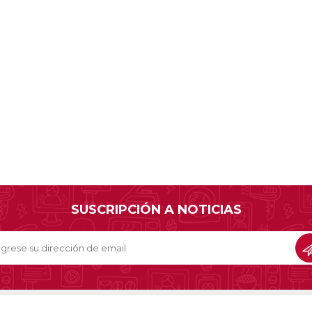
Sill
Parlantes
Fundas para Notebooks
Me
Cables y Adaptadores
Arm
 y Fitness
Seguridad
o
Cámaras de Vigilancia
es
Detectores de Billetes
 Discos y Mancuernas
Defensa Personal
tas Ergométricas
Candados
y Equipos multifunción
ementos
dores
SUSCRIPCIÓN A NOTICIAS
s Destacados Del Mes
Día del niño 2026