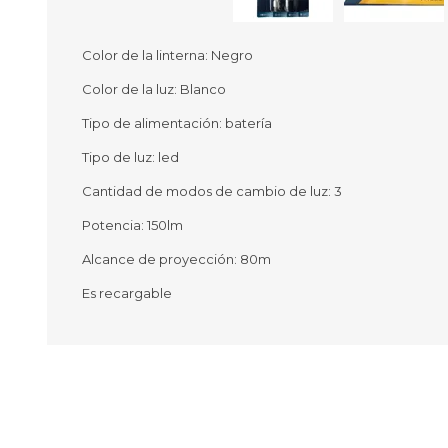
Color de la linterna: Negro
Color de la luz: Blanco
Ofertas
Deportes
Tipo de alimentación: batería
Ciclism
Deport
Tipo de luz: led
Barras,
Cantidad de modos de cambio de luz: 3
Bicicle
Bancos 
Potencia: 150lm
Compl
Camina
Alcance de proyección: 80m
Es recargable
Música
Producto