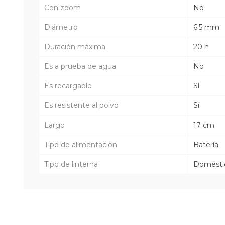
Con zoom
No
Diámetro
6.5 mm
Duración máxima
20 h
Es a prueba de agua
No
Es recargable
Sí
Es resistente al polvo
Sí
Largo
17 cm
Tipo de alimentación
Batería
Tipo de linterna
Domésti