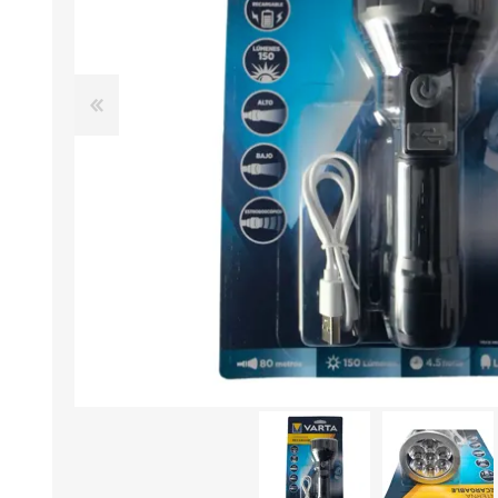
Aire Libre y Entretenimiento
Circuit 
Consolas para TV y de Mano
Ilumina
Juguetes, Drones y Juguetes
Herram
radiocontrolados
Mueble
Binoculares y Miras
Bolsos,
Carpas y Colchones
Organi
Accesorios Para Camping
Bazar y
Vehículos eléctricos
Telescopios
Piscinas
Jardín
Accesorios Para Consolas
Mesa de Pool / Billar