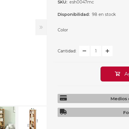
SKU:
esh0047mc
Hogar
Informática
Zap
Ten
ción
Notebooks
Disponibilidad:
98 en stock
Org
Man
ientas
Tablets
Cocin
s
Ebooks
Par
Color
 Mochilas y Maletines
Impresoras
Mes
zación
Discos duros y tarjetas gráf
Cal
Rac
 Cocina
Monitores
Cantidad:
Periféricos Multimedia
Liv
Redes
Accesorios para Notebooks
Mes
y Tablets
A
Gaming
Jue
Teclados
Rop
Mouse
Pendrive
Medios 
Isl
PC/ Torres
Fuente de Poder
Toc
Fo
Disipadores
Webcam
Sil
Mousepads