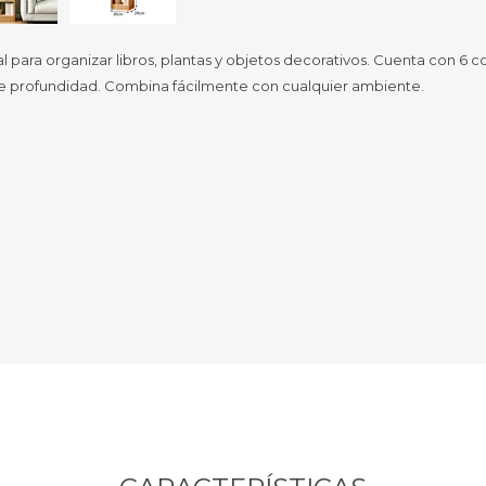
Sill
Parlantes
Fundas para Notebooks
Me
al para organizar libros, plantas y objetos decorativos. Cuenta con 6 
Cables y Adaptadores
e profundidad. Combina fácilmente con cualquier ambiente.
Arm
 y Fitness
Seguridad
o
Cámaras de Vigilancia
es
Detectores de Billetes
 Discos y Mancuernas
Defensa Personal
tas Ergométricas
Candados
y Equipos multifunción
ementos
dores
s Destacados Del Mes
Día del niño 2026