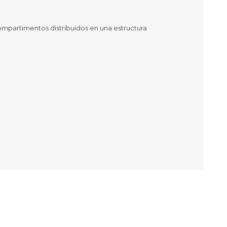
as
sas
compartimentos distribuidos en una estructura
arios
Electrodomésticos
Televisores
Linea Blanca
Pequeños electrodomésticos
Climatización