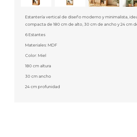
Estantería vertical de diseño moderno y minimalista, ide
compacta de 180 cm de alto, 30 cm de ancho y 24 cm d
Ofertas
Deportes
6 Estantes
Ciclism
Materiales: MDF
Deport
Barras,
Color: Miel
Bicicle
Bancos 
180 cm altura
Compl
30 cm ancho
Camina
24 cm profunidad
Música
Producto