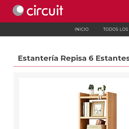
INICIO
TODOS LOS
Celulares y telefonía
Audio, vi
Estantería Repisa 6 Estante
Celulares y smartphones
Parlant
Teléfonos inalámbicos
Auricul
Telefonía fija
Micróf
Accesorios Para Celulares
Grabado
Calcula
Accesor
Proyec
Consola
Microsc
Cargado