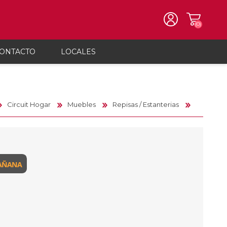
(0)
ONTACTO
LOCALES
REGISTRO
ternas
Plaza Independencia
Cuidado personal
INICIAR SESIÓN
Planchitas de pelo
es Disco
ctricidad
Centro
Circuit Hogar
Muebles
Repisas / Estanterias
Secadores de pelo
ga Solar
cheros
Unión
tos
Depiladoras
Afeitadoras
paras y Veladoras
as Ratonas
etines
Paso Molino
Cortapelos
Rizadores
os
ritorios
sos y mochilas
nales
Cepillos
as de Escritorio
idificadores
Manicura y Pedicura
hilas
Balanzas de Baño
anizadores de Baño
bres y Porteros
Trimmer
sos, mochilas y
Salud
zadores plegables
isas / Estanterias
ación Meteorológica