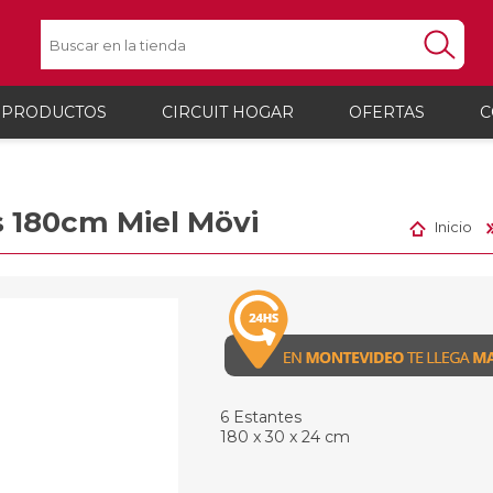
 PRODUCTOS
CIRCUIT HOGAR
OFERTAS
C
Iluminación
Lin
deo y electrónica
Automovil
s 180cm Miel Mövi
es / Equipos de audio
Autorradios
Herramientas
Luc
Ele
Inicio
ares
Parlantes y Buffers
Muebles
Car
Per
onos
Accesorios para autos y mo
ras digitales
Potencias
Bolsos, Mochilas y Maletines
Lam
Mes
Mal
doras
ios para audio y video
Organización
Foc
Esc
Bol
tores
mater
s de Audio
Bazar y Cocina
Sill
Hum
Moc
opios
6 Estantes
Org
Tim
180 x 30 x 24 cm
res y Pilas
Bol
organi
Rep
Est