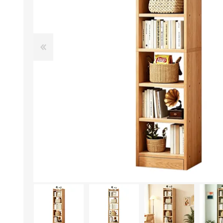
Aire Libre y Entretenimiento
Circuit 
Consolas para TV y de Mano
Ilumina
Juguetes, Drones y Juguetes
Herram
radiocontrolados
Mueble
Binoculares y Miras
Bolsos,
Carpas y Colchones
Organi
Accesorios Para Camping
Bazar y
Vehículos eléctricos
Telescopios
Piscinas
Jardín
Accesorios Para Consolas
Mesa de Pool / Billar