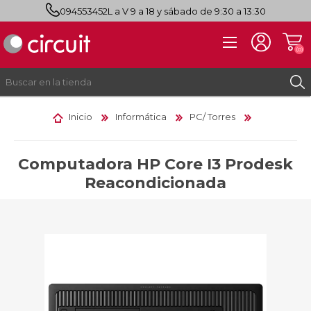
094553452
L a V 9 a 18 y sábado de 9:30 a 13:30
(0)
Inicio
Informática
PC/ Torres
REGISTRO
INICIAR SESIÓN
Computadora HP Core I3 Prodesk
Reacondicionada