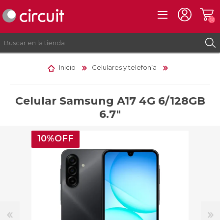
(0)
Inicio
Celulares y telefonía
REGISTRO
INICIAR SESIÓN
Celular Samsung A17 4G 6/128GB
6.7"
10%OFF