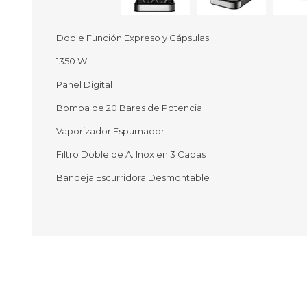
Doble Función Expreso y Cápsulas
1350 W
Ofertas
Deportes
Panel Digital
Ciclism
Deport
Bomba de 20 Bares de Potencia
Barras,
Vaporizador Espumador
Bicicle
Bancos 
Filtro Doble de A. Inox en 3 Capas
Compl
Camina
Bandeja Escurridora Desmontable
Música
Producto