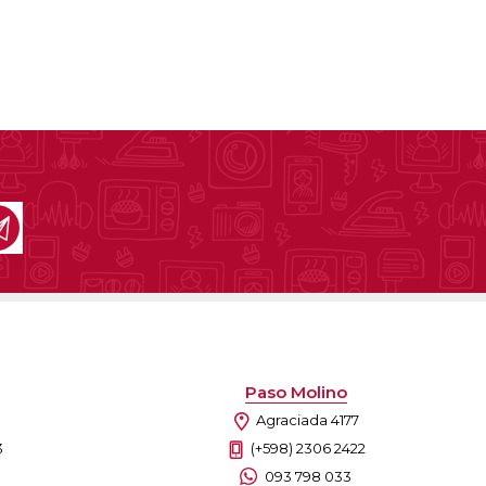
Paso Molino
Agraciada 4177
3
(+598) 2306 2422
093 798 033