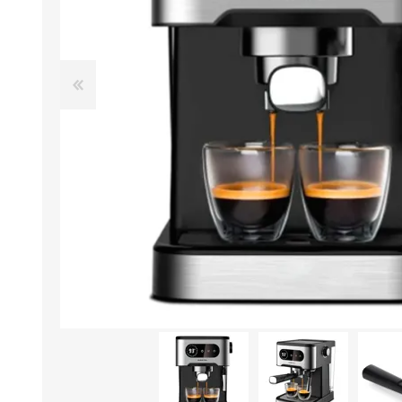
Aire Libre y Entretenimiento
Circuit 
Consolas para TV y de Mano
Ilumina
Juguetes, Drones y Juguetes
Herram
radiocontrolados
Mueble
Binoculares y Miras
Bolsos,
Carpas y Colchones
Organi
Accesorios Para Camping
Bazar y
Vehículos eléctricos
Telescopios
Piscinas
Jardín
Accesorios Para Consolas
Mesa de Pool / Billar