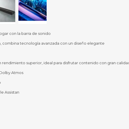
Sil
Mousepads
Sill
Parlantes
Fundas para Notebooks
Me
Cables y Adaptadores
Arm
ogar con la barra de sonido
 y Fitness
Seguridad
sta, combina tecnología avanzada con un diseño elegante
o
Cámaras de Vigilancia
es
Detectores de Billetes
 Discos y Mancuernas
Defensa Personal
endimiento superior, ideal para disfrutar contenido con gran calida
tas Ergométricas
Candados
y Equipos multifunción
Dolby Atmos
ementos
o
dores
e Assistan
s Destacados Del Mes
Día del niño 2026