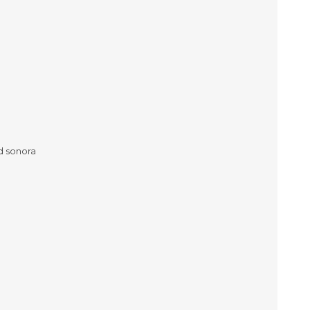
lones y Sofás
as
sas
arios
Electrodomésticos
Televisores
Linea Blanca
Pequeños electrodomésticos
d sonora
Climatización