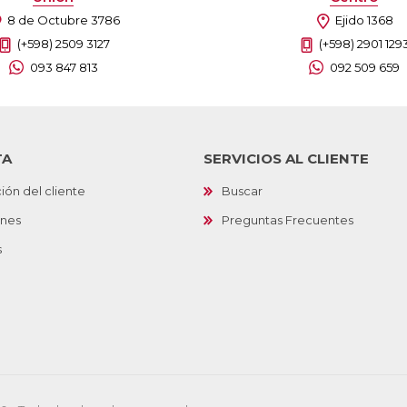
8 de Octubre 3786
Ejido 1368
(+598) 2509 3127
(+598) 2901 129
093 847 813
092 509 659
TA
SERVICIOS AL CLIENTE
ión del cliente
Buscar
ones
Preguntas Frecuentes
s