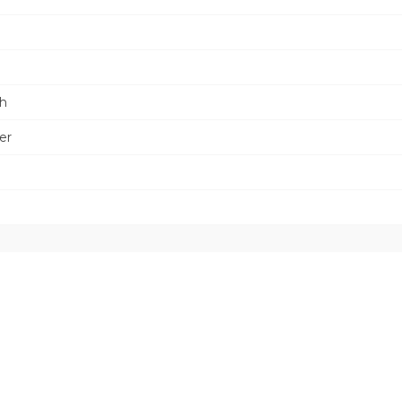
th
er