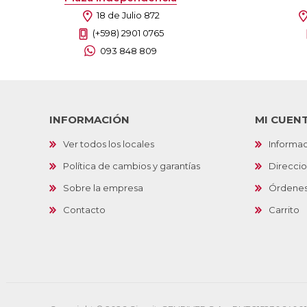
18 de Julio 872
(+598) 2901 0765
093 848 809
INFORMACIÓN
MI CUEN
Ver todos los locales
Informac
Política de cambios y garantías
Direcci
Sobre la empresa
Órdene
Contacto
Carrito