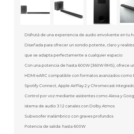
Disfrutá de una experiencia de audio envolvente en tu h
Ofertas
Deportes
Diseñada para ofrecer un sonido potente, claro y reali
Ciclism
Deport
que se adapta perfectamente a cualquier espacio
Barras,
Con una potencia de hasta 600W (360W RMS), ofrece un r
Bicicle
Bancos 
HDMI eARC compatible con formatos avanzados como 
Compl
Spotify Connect, Apple AirPlay 2 y Chromecast integrad
Camina
Control por voz mediante asistentes como Alexa y Googl
Música
Producto
istema de audio 3.1.2 canales con Dolby Atmos
Subwoofer inalámbrico con graves profundos
Potencia de salida: hasta 600W