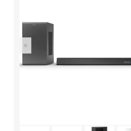
Aire Libre y Entretenimiento
Circuit 
Consolas para TV y de Mano
Ilumina
Juguetes, Drones y Juguetes
Herram
radiocontrolados
Mueble
Binoculares y Miras
Bolsos,
Carpas y Colchones
Organi
Accesorios Para Camping
Bazar y
Vehículos eléctricos
Telescopios
Piscinas
Jardín
Accesorios Para Consolas
Mesa de Pool / Billar