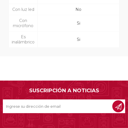
Con luz led
No
Con
Si
micrófono
Es
Si
inalámbrico
SUSCRIPCIÓN A NOTICIAS