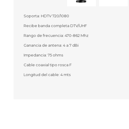
Soporta: HDTV 720/1080
Recibe banda completa DTV/UHF
Ofertas
Deportes
Rango de frecuencia: 470-862 Mhz
Ciclism
Deport
Ganancia de antena: 4 a 7 dBi
Barras,
Impedancia: 75 ohms
Bicicle
Bancos 
Cable coaxial tipo rosca F
Compl
Camina
Longitud del cable: 4 mts
Música
Producto