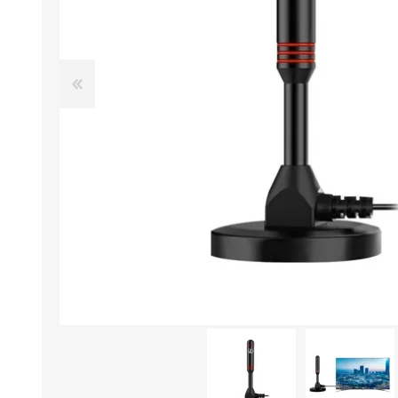
Aire Libre y Entretenimiento
Circuit 
Consolas para TV y de Mano
Ilumina
Juguetes, Drones y Juguetes
Herram
radiocontrolados
Mueble
Binoculares y Miras
Bolsos,
Carpas y Colchones
Organi
Accesorios Para Camping
Bazar y
Vehículos eléctricos
Telescopios
Piscinas
Jardín
Accesorios Para Consolas
Mesa de Pool / Billar