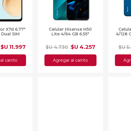
or X7d 6.77"
Celular Hisense H50
Celul
 Dual SIM
Lite 4/64 GB 6.55"
4/128 
$U 11.997
$U 4.257
$U 4.730
$U 5
al carrito
Agregar al carrito
Agr
10%OFF
10%OF