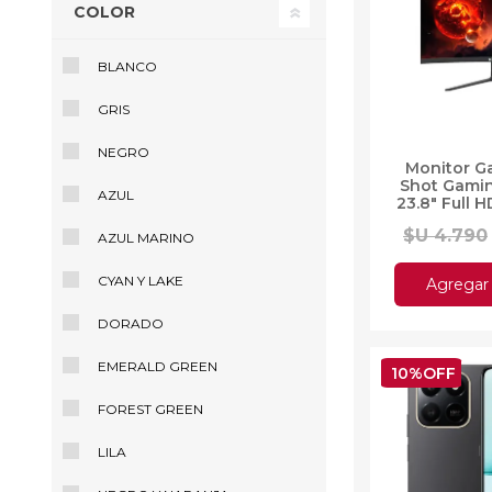
COLOR
BLANCO
GRIS
Ofertas
Deportes
NEGRO
Monitor G
Ciclism
Shot Gami
AZUL
Deport
23.8" Full 
L
Barras,
$U 4.790
AZUL MARINO
Bicicle
Bancos 
CYAN Y LAKE
Agregar 
Compl
Camina
DORADO
Música
Producto
EMERALD GREEN
10%OFF
FOREST GREEN
LILA