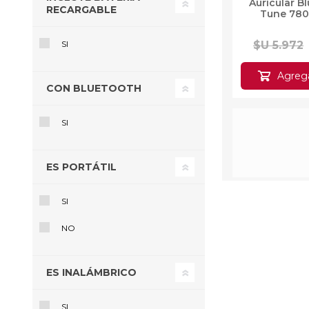
Tune 78
RECARGABLE
$U 5.972
SI
Agregar 
CON BLUETOOTH
SI
ES PORTÁTIL
SI
NO
ES INALÁMBRICO
Bicicleta
Plegable S
2
SI