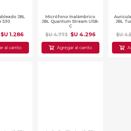
Cableado JBL
Micrófono Inalámbrico
A
e 530
JBL Quantum Stream
Inalám
USB-C
B
$U 1.286
$U 4.296
$U 4.773
$U 4.
al carrito
Agregar al carrito
Agr
10%OFF
luetooth JBL
Auricular Bluetooth JBL