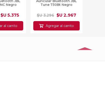
Monop
0NC Negro
Tune 730Bt Negro
Proove
$U 5.375
$U 2.967
$U 3.296
$U 23.
al carrito
Agregar al carrito
A
 Eléctrica
Bicicleta Eléctrica
Bici
amebike CY20
Plegable Samebike
Samebik
0"
LOTDM200II 750W 20"