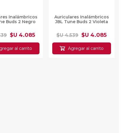
uriculares
Auriculares
bricos JBL Tune
Inalámbricos JBL Tune
uds 2 Negro
Buds 2 Violeta
$U 4.085
$U 4.085
539
$U 4.539
egar al carrito
Agregar al carrito