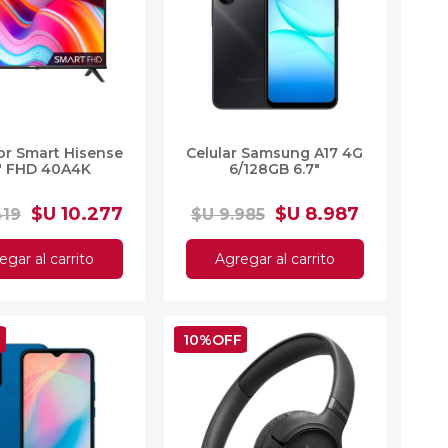
lones y Sofás
as
sas
arios
Electrodomésticos
or Smart Hisense
Celular Samsung A17 4G
Televisores
" FHD 40A4K
6/128GB 6.7"
Linea Blanca
Pequeños electrodomésticos
$U 10.277
$U 8.987
419
$U 9.985
Climatización
egar al carrito
Agregar al carrito
F
10%OFF