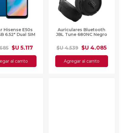
ar Hisense E50s
Auriculares Bluetooth
GB 6.52" Dual SIM
JBL Tune 680NC Negro
$U 5.117
$U 4.085
.685
$U 4.539
egar al carrito
Agregar al carrito
F
10%OFF