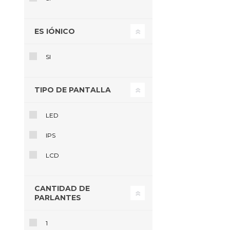
$U 35.308
Agrega
ES IÓNICO
SI
TIPO DE PANTALLA
LED
IPS
LCD
CANTIDAD DE
PARLANTES
1