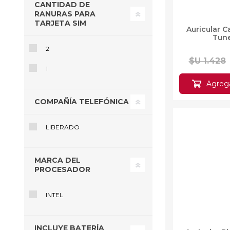
CANTIDAD DE
RANURAS PARA
TARJETA SIM
Auricular 
Tun
2
$U 1.428
1
Agregar 
COMPAÑÍA TELEFÓNICA
10%OFF
LIBERADO
MARCA DEL
PROCESADOR
INTEL
Auricular B
INCLUYE BATERÍA