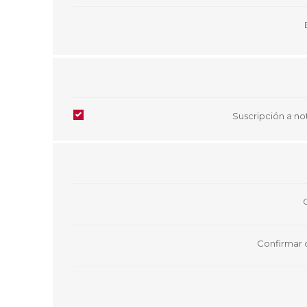
Aire Libre y Entretenimiento
Circuit 
Consolas para TV y de Mano
Ilumina
Juguetes, Drones y Juguetes
Herram
radiocontrolados
Mueble
Binoculares y Miras
Bolsos,
Carpas y Colchones
Organi
Accesorios Para Camping
Bazar y
Suscripción a not
Vehículos eléctricos
Telescopios
Piscinas
Jardín
Accesorios Para Consolas
Mesa de Pool / Billar
Confirmar 