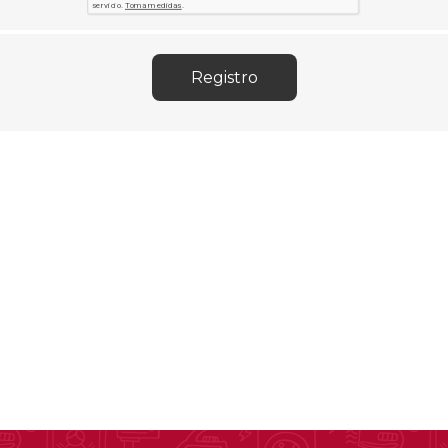
Sill
Parlantes
Fundas para Notebooks
Me
Cables y Adaptadores
Arm
 y Fitness
Seguridad
o
Cámaras de Vigilancia
es
Detectores de Billetes
 Discos y Mancuernas
Defensa Personal
tas Ergométricas
Candados
y Equipos multifunción
ementos
dores
s Destacados Del Mes
Día del niño 2026