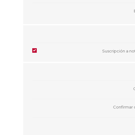
Aire Libre y Entretenimiento
Circuit 
Consolas para TV y de Mano
Ilumina
Juguetes, Drones y Juguetes
Herram
radiocontrolados
Mueble
Binoculares y Miras
Bolsos,
Carpas y Colchones
Organi
Accesorios Para Camping
Bazar y
Suscripción a not
Vehículos eléctricos
Telescopios
Piscinas
Jardín
Accesorios Para Consolas
Mesa de Pool / Billar
Confirmar 