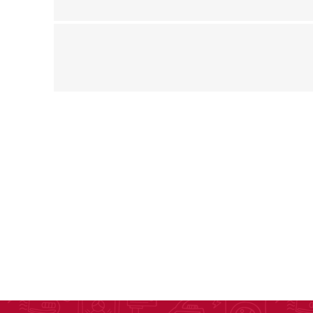
Ofertas
Deportes
Ciclism
Deport
Barras,
Bicicle
Bancos 
Compl
Camina
Música
Producto