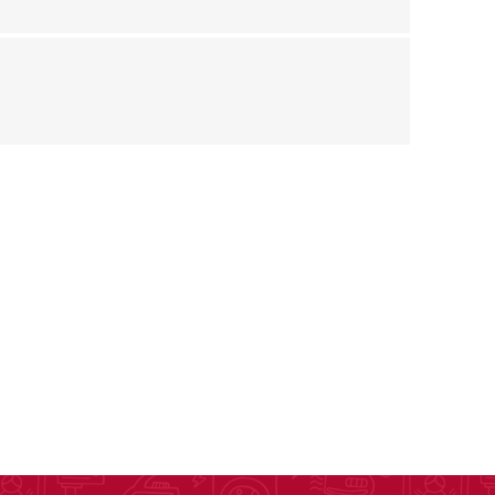
as
sas
arios
Electrodomésticos
Televisores
Linea Blanca
Pequeños electrodomésticos
Climatización