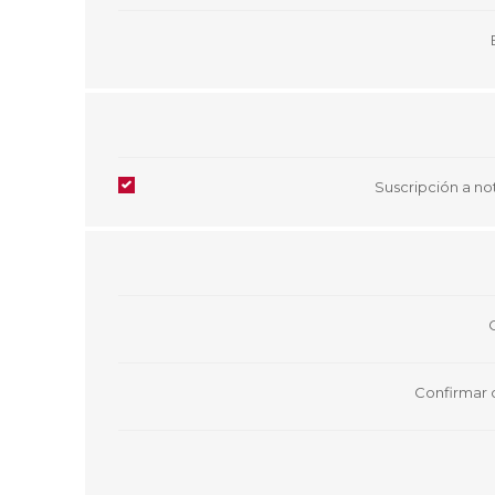
Aire Libre y Entretenimiento
Circuit 
Consolas para TV y de Mano
Ilumina
Juguetes, Drones y Juguetes
Herram
radiocontrolados
Mueble
Binoculares y Miras
Bolsos,
Carpas y Colchones
Organi
Accesorios Para Camping
Bazar y
Suscripción a not
Vehículos eléctricos
Telescopios
Piscinas
Jardín
Accesorios Para Consolas
Mesa de Pool / Billar
Confirmar 