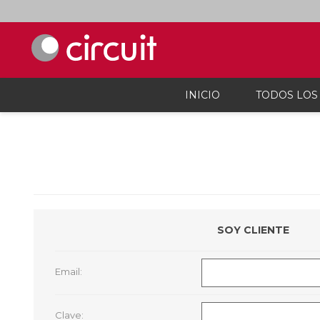
INICIO
TODOS LOS
Celulares y telefonía
Audio, vi
Celulares y smartphones
Parlant
Teléfonos inalámbicos
Auricul
Telefonía fija
Micróf
Accesorios Para Celulares
Grabado
SOY CLIENTE
Calcula
Accesor
Proyec
Email:
Consola
Microsc
Cargado
Clave: