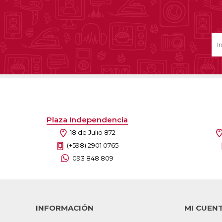
Ofertas
Deportes
Ciclism
Deport
Barras,
Bicicle
Plaza Independencia
Bancos 
18 de Julio 872
Compl
Camina
(+598) 2901 0765
093 848 809
Música
Producto
INFORMACIÓN
MI CUEN