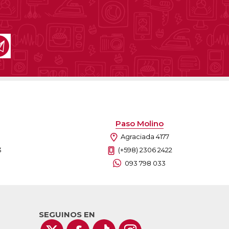
lones y Sofás
as
sas
arios
Electrodomésticos
Televisores
Linea Blanca
Pequeños electrodomésticos
Climatización
Paso Molino
Agraciada 4177
3
(+598) 2306 2422
093 798 033
SEGUINOS EN