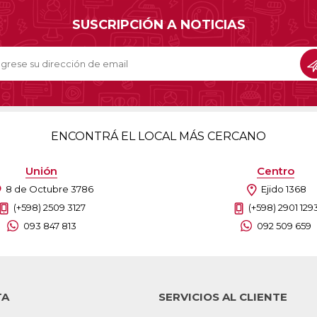
Sil
Mousepads
SUSCRIPCIÓN A NOTICIAS
Sill
Parlantes
Fundas para Notebooks
Me
Cables y Adaptadores
Arm
 y Fitness
Seguridad
o
Cámaras de Vigilancia
es
Detectores de Billetes
ENCONTRÁ EL LOCAL MÁS CERCANO
 Discos y Mancuernas
Defensa Personal
tas Ergométricas
Candados
Unión
Centro
y Equipos multifunción
ementos
8 de Octubre 3786
Ejido 1368
dores
(+598) 2509 3127
(+598) 2901 129
093 847 813
092 509 659
s Destacados Del Mes
Día del niño 2026
TA
SERVICIOS AL CLIENTE