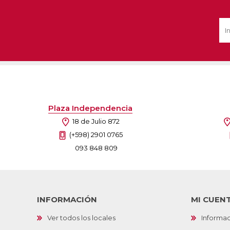
Ofertas
Deportes
Ciclism
Deport
Barras,
Bicicle
Plaza Independencia
Bancos 
18 de Julio 872
Compl
Camina
(+598) 2901 0765
093 848 809
Música
Producto
INFORMACIÓN
MI CUEN
Ver todos los locales
Informac