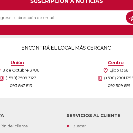
SUSCRIPCIÓN A NOTICIAS
Sill
Parlantes
Fundas para Notebooks
Me
Cables y Adaptadores
Arm
 y Fitness
Seguridad
o
Cámaras de Vigilancia
es
Detectores de Billetes
ENCONTRÁ EL LOCAL MÁS CERCANO
 Discos y Mancuernas
Defensa Personal
tas Ergométricas
Candados
Unión
Centro
y Equipos multifunción
ementos
8 de Octubre 3786
Ejido 1368
dores
(+598) 2509 3127
(+598) 2901 129
093 847 813
092 509 659
s Destacados Del Mes
Día del niño 2026
TA
SERVICIOS AL CLIENTE
ión del cliente
Buscar