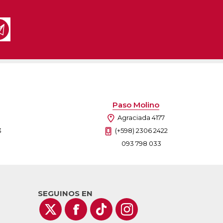
as
sas
arios
Electrodomésticos
Televisores
Linea Blanca
Pequeños electrodomésticos
Climatización
Paso Molino
Agraciada 4177
3
(+598) 2306 2422
093 798 033
SEGUINOS EN