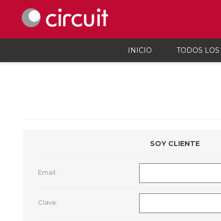
INICIO
TODOS LOS
Celulares y telefonía
Audio, vi
Celulares y smartphones
Parlant
Teléfonos inalámbicos
Auricul
Telefonía fija
Micróf
Accesorios Para Celulares
Grabado
SOY CLIENTE
Calcula
Accesor
Proyec
Email:
Consola
Microsc
Cargado
Clave: