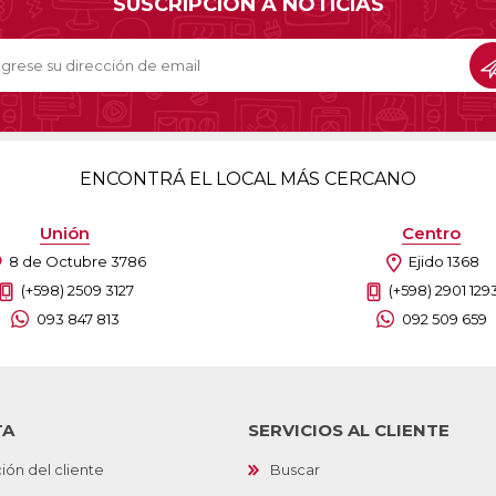
SUSCRIPCIÓN A NOTICIAS
Sill
Parlantes
Fundas para Notebooks
Me
Cables y Adaptadores
Arm
 y Fitness
Seguridad
o
Cámaras de Vigilancia
es
Detectores de Billetes
ENCONTRÁ EL LOCAL MÁS CERCANO
 Discos y Mancuernas
Defensa Personal
tas Ergométricas
Candados
Unión
Centro
y Equipos multifunción
ementos
8 de Octubre 3786
Ejido 1368
dores
(+598) 2509 3127
(+598) 2901 129
093 847 813
092 509 659
s Destacados Del Mes
Día del niño 2026
TA
SERVICIOS AL CLIENTE
ión del cliente
Buscar