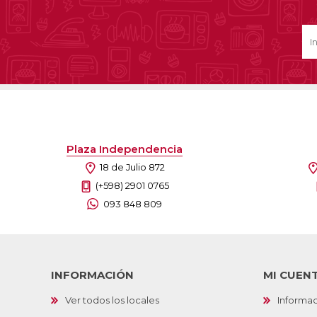
Ofertas
Deportes
Ciclism
Deport
Barras,
Bicicle
Plaza Independencia
Bancos 
18 de Julio 872
Compl
Camina
(+598) 2901 0765
093 848 809
Música
Producto
INFORMACIÓN
MI CUEN
Ver todos los locales
Informac