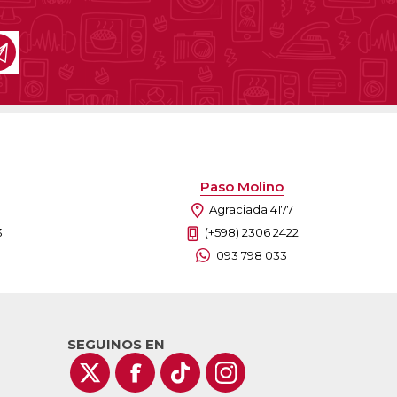
as
sas
arios
Electrodomésticos
Televisores
Linea Blanca
Pequeños electrodomésticos
Climatización
Paso Molino
Agraciada 4177
3
(+598) 2306 2422
093 798 033
SEGUINOS EN