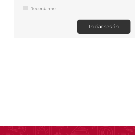
Aire Libre y Entretenimiento
Circuit 
Recordarme
Consolas para TV y de Mano
Ilumina
Juguetes, Drones y Juguetes
Herram
radiocontrolados
Mueble
Binoculares y Miras
Bolsos,
Carpas y Colchones
Organi
Accesorios Para Camping
Bazar y
Vehículos eléctricos
Telescopios
Piscinas
Jardín
Accesorios Para Consolas
Mesa de Pool / Billar