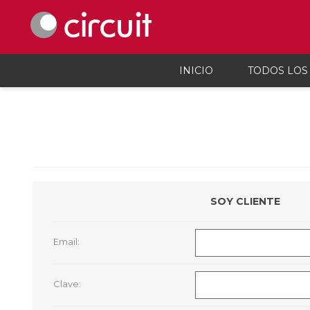
INICIO
TODOS LOS
Celulares y telefonía
Audio, vi
Celulares y smartphones
Parlant
Teléfonos inalámbicos
Auricul
Telefonía fija
Micróf
Accesorios Para Celulares
Grabado
SOY CLIENTE
Calcula
Accesor
Proyec
Email:
Consola
Microsc
Cargado
Clave: