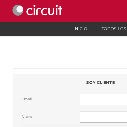
INICIO
TODOS LOS
Celulares y telefonía
Audio, vi
Celulares y smartphones
Parlant
Teléfonos inalámbicos
Auricul
Telefonía fija
Micróf
Accesorios Para Celulares
Grabado
SOY CLIENTE
Calcula
Accesor
Proyec
Email:
Consola
Microsc
Cargado
Clave: