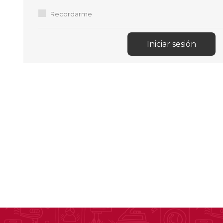
Aire Libre y Entretenimiento
Circuit 
Recordarme
Consolas para TV y de Mano
Ilumina
Juguetes, Drones y Juguetes
Herram
radiocontrolados
Mueble
Binoculares y Miras
Bolsos,
Carpas y Colchones
Organi
Accesorios Para Camping
Bazar y
Vehículos eléctricos
Telescopios
Piscinas
Jardín
Accesorios Para Consolas
Mesa de Pool / Billar