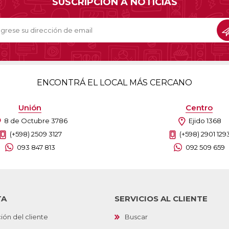
SUSCRIPCIÓN A NOTICIAS
Sill
Parlantes
Fundas para Notebooks
Me
Cables y Adaptadores
Arm
 y Fitness
Seguridad
o
Cámaras de Vigilancia
es
Detectores de Billetes
ENCONTRÁ EL LOCAL MÁS CERCANO
 Discos y Mancuernas
Defensa Personal
tas Ergométricas
Candados
Unión
Centro
y Equipos multifunción
ementos
8 de Octubre 3786
Ejido 1368
dores
(+598) 2509 3127
(+598) 2901 129
093 847 813
092 509 659
s Destacados Del Mes
Día del niño 2026
TA
SERVICIOS AL CLIENTE
ión del cliente
Buscar