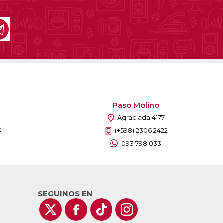
as
sas
arios
Electrodomésticos
Televisores
Linea Blanca
Pequeños electrodomésticos
Climatización
Paso Molino
Agraciada 4177
3
(+598) 2306 2422
093 798 033
SEGUINOS EN