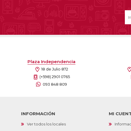
Ofertas
Deportes
Ciclism
Deport
Barras,
Bicicle
Plaza Independencia
Bancos 
18 de Julio 872
Compl
Camina
(+598) 2901 0765
093 848 809
Música
Producto
INFORMACIÓN
MI CUEN
Ver todos los locales
Informac