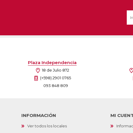
Ofertas
Deportes
Ciclism
Deport
Barras,
Bicicle
Plaza Independencia
Bancos 
18 de Julio 872
Compl
Camina
(+598) 2901 0765
093 848 809
Música
Producto
INFORMACIÓN
MI CUEN
Ver todos los locales
Informac