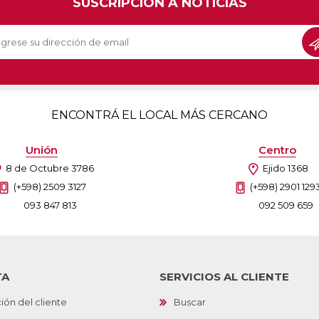
SUSCRIPCIÓN A NOTICIAS
Sill
Parlantes
Fundas para Notebooks
Me
Cables y Adaptadores
Arm
 y Fitness
Seguridad
o
Cámaras de Vigilancia
es
Detectores de Billetes
ENCONTRÁ EL LOCAL MÁS CERCANO
 Discos y Mancuernas
Defensa Personal
tas Ergométricas
Candados
Unión
Centro
y Equipos multifunción
ementos
8 de Octubre 3786
Ejido 1368
dores
(+598) 2509 3127
(+598) 2901 129
093 847 813
092 509 659
s Destacados Del Mes
Día del niño 2026
TA
SERVICIOS AL CLIENTE
ión del cliente
Buscar