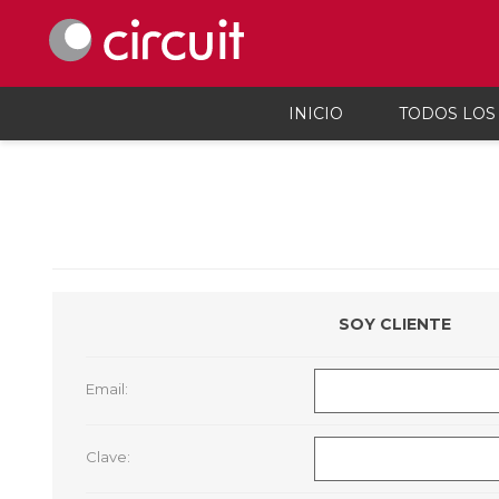
INICIO
TODOS LOS
Celulares y telefonía
Audio, vi
Celulares y smartphones
Parlant
Teléfonos inalámbicos
Auricul
Telefonía fija
Micróf
Accesorios Para Celulares
Grabado
SOY CLIENTE
Calcula
Accesor
Proyec
Email:
Consola
Microsc
Cargado
Clave: