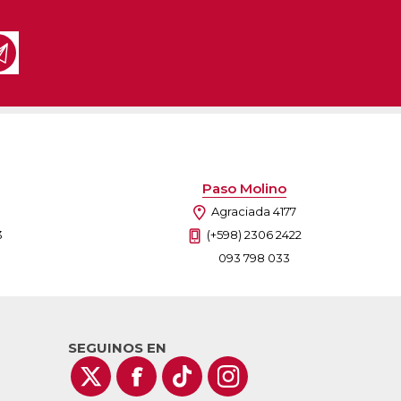
as
sas
arios
Electrodomésticos
Televisores
Linea Blanca
Pequeños electrodomésticos
Climatización
Paso Molino
Agraciada 4177
3
(+598) 2306 2422
093 798 033
SEGUINOS EN